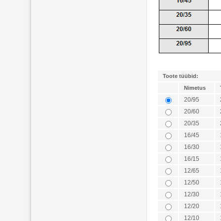
Toote tüübid:
Nimetus
20/95
20/60
20/35
16/45
16/30
16/15
12/65
12/50
12/30
12/20
12/10