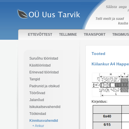
ETTEVÕTTEST
TELLIMINE
TRANSPORT
TINGIMU
Tooted
Suruõhu tööriistad
Kiilankur A4 Happe
Käsitööriistad
Erinevad tööriistad
Tangid
Padrunid ja otsikud
Töörõivad
Jalanõud
Kirjeldus:
Isikukaitsevahendid
Töökindad
Kinnitusvahendid
+ Ankur