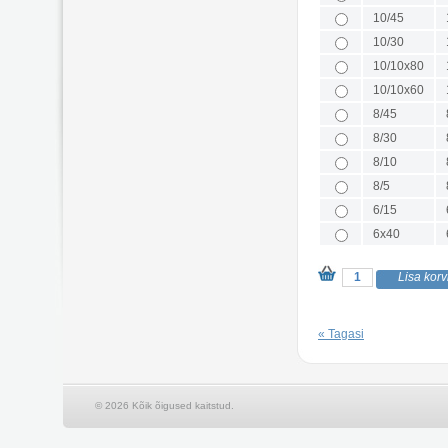
10/45
10/30
10/10x80
10/10x60
8/45
8/30
8/10
8/5
6/15
6x40
« Tagasi
© 2026 Kõik õigused kaitstud.