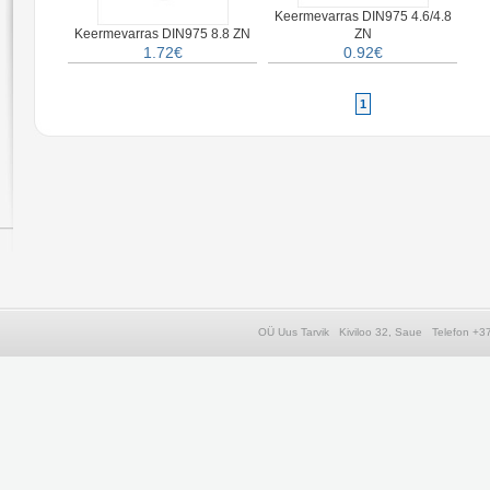
Keermevarras DIN975 4.6/4.8
Keermevarras DIN975 8.8 ZN
ZN
1.72€
0.92€
1
OÜ Uus Tarvik Kiviloo 32, Saue Telefon 