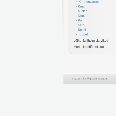
+ Keermevarras
- Kruvi
- Mutter
- Neet
- Polt
- Seib
- Splint
- Tüübel
Lõike- ja lihvimistarvikud
Märke ja mõõteriistad
© 2026 Kõik õigused kaitstud.