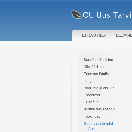
ETTEVÕTTEST
TELLIMIN
Suruõhu tööriistad
Käsitööriistad
Erinevad tööriistad
Tangid
Padrunid ja otsikud
Töörõivad
Jalanõud
Isikukaitsevahendid
Töökindad
Kinnitusvahendid
- Ankur