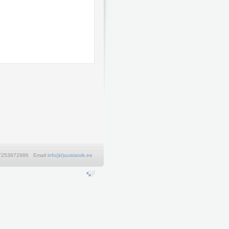
+37253872986 Email
info(ät)uustarvik.ee