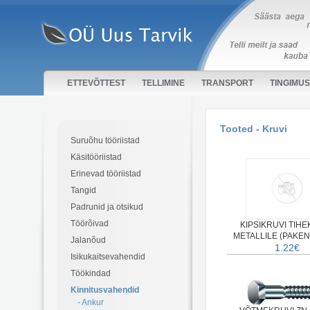
ETTEVÕTTEST
TELLIMINE
TRANSPORT
TINGIMU
Tooted - Kruvi
Suruõhu tööriistad
Käsitööriistad
Erinevad tööriistad
Tangid
Padrunid ja otsikud
Töörõivad
KIPSIKRUVI TIHE
METALLILE (PAKE
Jalanõud
1.22€
Isikukaitsevahendid
Töökindad
Kinnitusvahendid
- Ankur