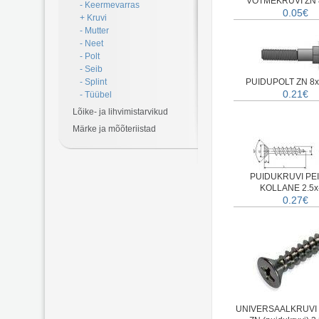
VÕTMEKRUVI ZN 
- Keermevarras
0.05€
+ Kruvi
- Mutter
- Neet
- Polt
- Seib
- Splint
PUIDUPOLT ZN 8x 
0.21€
- Tüübel
Lõike- ja lihvimistarvikud
Märke ja mõõteriistad
PUIDUKRUVI PE
KOLLANE 2.5x
0.27€
UNIVERSAALKRUVI 