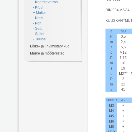
- Keermevarras
- Kruvi
DIN 934-A2/A
+ Mutter
- Neet
KUUSKANTMUT
- Polt
- Seib
d
M3
- Splint
P
0,5
- Tüübel
m
2,4
Lõike- ja lihvimistarvikud
s
5,5
d
M12
Märke ja mõõteriistad
P
1,75
m
10
s
19
d
M27*
P
3
m
22
s
41
Suurus
A2
M3
+
M4
+
M5
+
M6
+
M8
+