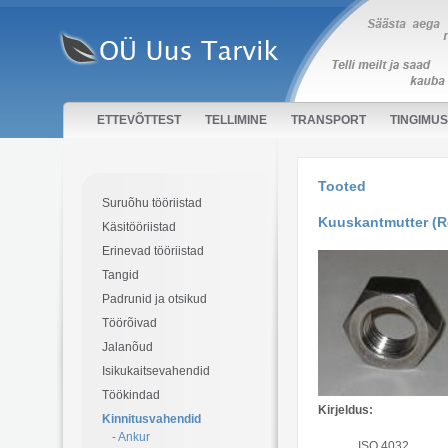
ETTEVÕTTEST
TELLIMINE
TRANSPORT
TINGIMU
Tooted
Suruõhu tööriistad
Kuuskantmutter (R
Käsitööriistad
Erinevad tööriistad
Tangid
Padrunid ja otsikud
Töörõivad
Jalanõud
Isikukaitsevahendid
Töökindad
Kirjeldus:
Kinnitusvahendid
- Ankur
ISO 4032