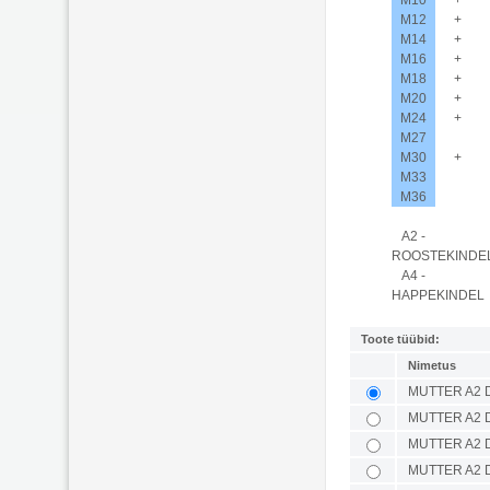
M10
+
M12
+
M14
+
M16
+
M18
+
M20
+
M24
+
M27
M30
+
M33
M36
A2 -
ROOSTEKINDE
A4 -
HAPPEKINDEL
Toote tüübid:
Nimetus
MUTTER A2 D
MUTTER A2 D
MUTTER A2 D
MUTTER A2 D