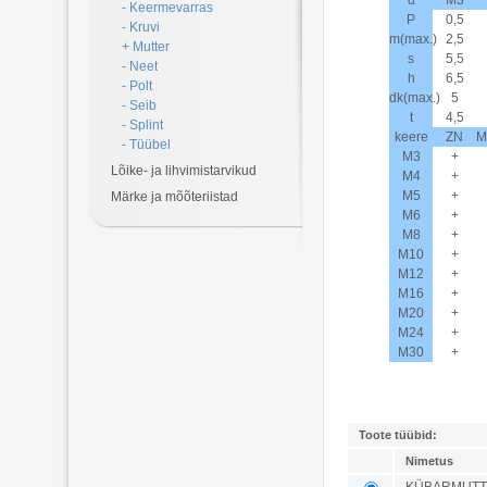
d
M3
- Keermevarras
P
0,5
- Kruvi
m(max.)
2,5
+ Mutter
s
5,5
- Neet
h
6,5
- Polt
dk(max.)
5
- Seib
t
4,5
- Splint
keere
ZN
M
- Tüübel
M3
+
Lõike- ja lihvimistarvikud
M4
+
M5
+
Märke ja mõõteriistad
M6
+
M8
+
M10
+
M12
+
M16
+
M20
+
M24
+
M30
+
Toote tüübid:
Nimetus