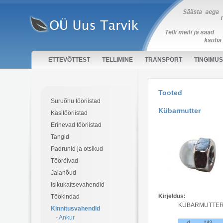
ETTEVÕTTEST
TELLIMINE
TRANSPORT
TINGIMU
Tooted
Suruõhu tööriistad
Kübarmutter
Käsitööriistad
Erinevad tööriistad
Tangid
Padrunid ja otsikud
Töörõivad
Jalanõud
Isikukaitsevahendid
Kirjeldus:
Töökindad
KÜBARMUTTE
Kinnitusvahendid
- Ankur