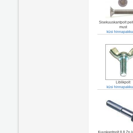
Sisekuuskantpolt pei
must
küsi hinnapakku
Liblikpolt
küsi hinnapakku
Kuuskantpolt 8,8 Zn 