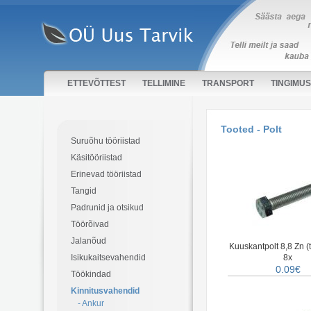
ETTEVÕTTEST
TELLIMINE
TRANSPORT
TINGIMU
Tooted - Polt
Suruõhu tööriistad
Käsitööriistad
Erinevad tööriistad
Tangid
Padrunid ja otsikud
Töörõivad
Jalanõud
Kuuskantpolt 8,8 Zn (
Isikukaitsevahendid
8x
0.09€
Töökindad
Kinnitusvahendid
- Ankur