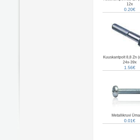
12x
0.20€
Kuuskantpolt 8,8 Zn 
24x-39x
1.56€
Metallikruvi Üm
0.01€