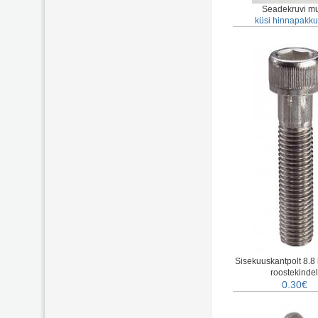
Seadekruvi mu
küsi hinnapakku
Sisekuuskantpolt 8.8
roostekindel
0.30€