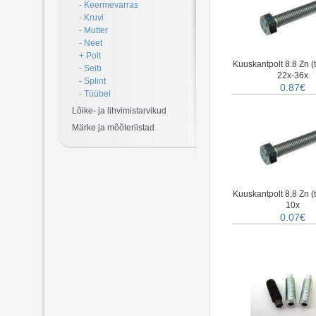
- Keermevarras
- Kruvi
- Mutter
- Neet
+ Polt
Kuuskantpolt 8.8 Zn (
- Seib
22x-36x
- Splint
0.87€
- Tüübel
Lõike- ja lihvimistarvikud
Märke ja mõõteriistad
Kuuskantpolt 8,8 Zn (
10x
0.07€