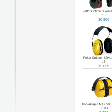
Peltor Optime III kõrv
dB
30.90€
Peltor Optime I kõrva
dB
15.65€
Kõrvaklapid MAX 500,
30 dB