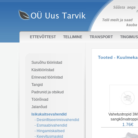
ETTEVÕTTEST
TELLIMINE
TRANSPORT
TINGIMU
Tooted - Kuulmeka
Suruõhu tööriistad
Käsitööriistad
Erinevad tööriistad
Tangid
Padrunid ja otsikud
Töörõivad
Jalanõud
Isikukaitsevahendid
Vahetustropid 3M
sangkõrvatroppi
- Desinfitseerimisvahendid
1.76€
- Esmaabivahendid
- Hingamiskaitsed
- Keevitusmaskid