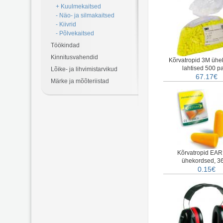
+ Kuulmekaitsed
- Näo- ja silmakaitsed
- Kiivrid
- Põlvekaitsed
Töökindad
Kinnitusvahendid
Kõrvatropid 3M ühe
lahtised 500 pa
Lõike- ja lihvimistarvikud
67.17€
Märke ja mõõteriistad
Kõrvatropid EA
ühekordsed, 3
0.15€