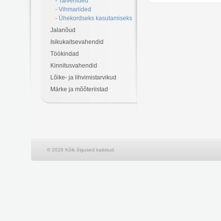
- Talveriided
- Vihmariided
- Ühekordseks kasutamiseks
Jalanõud
Isikukaitsevahendid
Töökindad
Kinnitusvahendid
Lõike- ja lihvimistarvikud
Märke ja mõõteriistad
© 2026 Kõik õigused kaitstud.