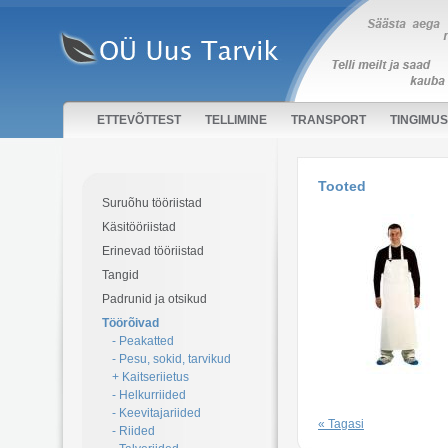
ETTEVÕTTEST
TELLIMINE
TRANSPORT
TINGIMU
Tooted
Suruõhu tööriistad
Käsitööriistad
Erinevad tööriistad
Tangid
Padrunid ja otsikud
Töörõivad
- Peakatted
- Pesu, sokid, tarvikud
+ Kaitseriietus
- Helkurriided
- Keevitajariided
« Tagasi
- Riided