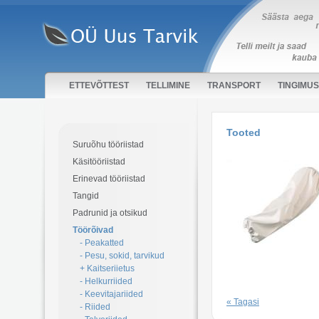
ETTEVÕTTEST
TELLIMINE
TRANSPORT
TINGIMU
Tooted
Suruõhu tööriistad
Käsitööriistad
Erinevad tööriistad
Tangid
Padrunid ja otsikud
Töörõivad
- Peakatted
- Pesu, sokid, tarvikud
+ Kaitseriietus
- Helkurriided
- Keevitajariided
« Tagasi
- Riided