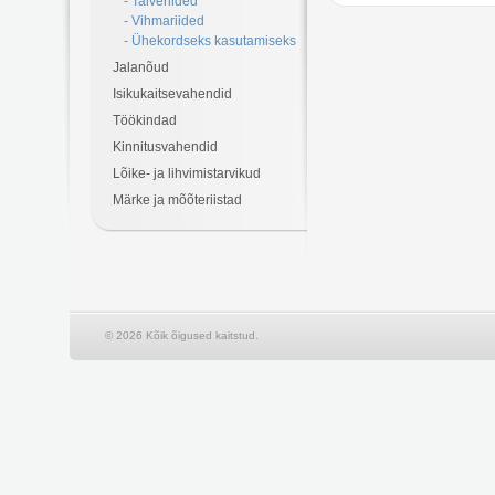
- Talveriided
- Vihmariided
- Ühekordseks kasutamiseks
Jalanõud
Isikukaitsevahendid
Töökindad
Kinnitusvahendid
Lõike- ja lihvimistarvikud
Märke ja mõõteriistad
© 2026 Kõik õigused kaitstud.