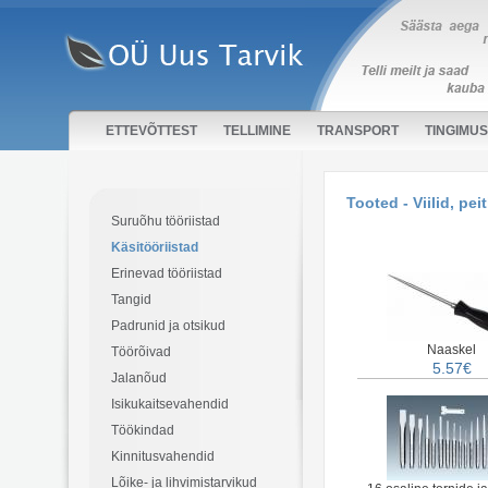
ETTEVÕTTEST
TELLIMINE
TRANSPORT
TINGIMU
Tooted - Viilid, peit
Suruõhu tööriistad
Käsitööriistad
Erinevad tööriistad
Tangid
Padrunid ja otsikud
Naaskel
Töörõivad
5.57€
Jalanõud
Isikukaitsevahendid
Töökindad
Kinnitusvahendid
Lõike- ja lihvimistarvikud