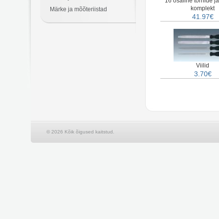
16 osaline tornide ja
komplekt
Märke ja mõõteriistad
41.97€
Viilid
3.70€
© 2026 Kõik õigused kaitstud.