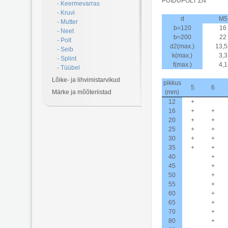
PUIDUPOLT ZN
- Keermevarras
- Kruvi
d
M5
- Mutter
b=120
16
- Neet
b=200
22
- Polt
d2(max.)
13,5
- Seib
k(max.)
3,3
- Splint
f(max.)
4,1
- Tüübel
Lõike- ja lihvimistarvikud
pikkus
5
6
Märke ja mõõteriistad
(mm)
12
+
16
+
+
20
+
+
25
+
+
30
+
+
35
+
+
40
+
45
+
50
+
55
+
60
+
65
+
70
+
80
+