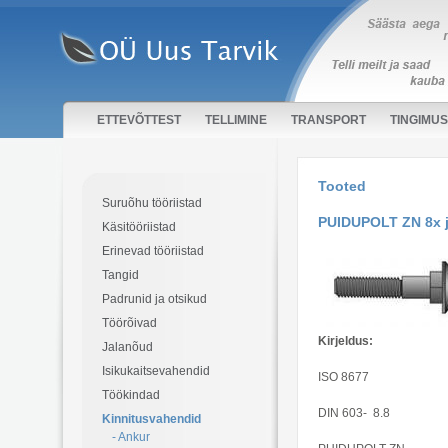
ETTEVÕTTEST
TELLIMINE
TRANSPORT
TINGIMU
Tooted
Suruõhu tööriistad
PUIDUPOLT ZN 8x j
Käsitööriistad
Erinevad tööriistad
Tangid
Padrunid ja otsikud
Töörõivad
Kirjeldus:
Jalanõud
Isikukaitsevahendid
ISO 8677
Töökindad
DIN 603- 8.8
Kinnitusvahendid
- Ankur