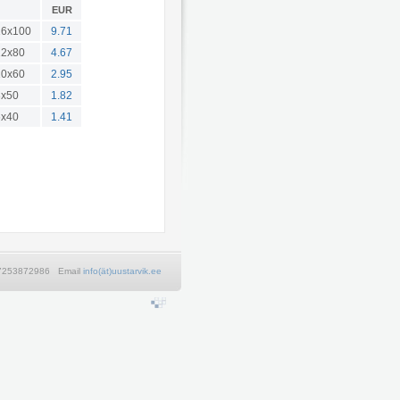
EUR
6x100
9.71
2x80
4.67
0x60
2.95
x50
1.82
x40
1.41
+37253872986 Email
info(ät)uustarvik.ee