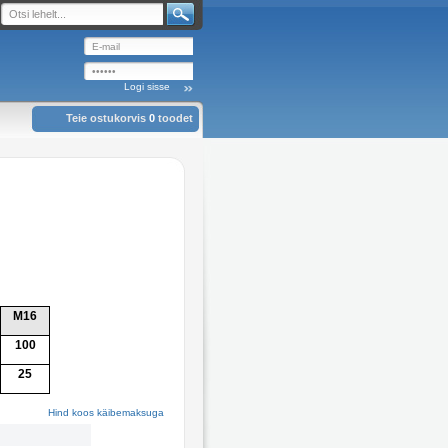
Teie ostukorvis
0
toodet
M16
100
25
Hind koos käibemaksuga