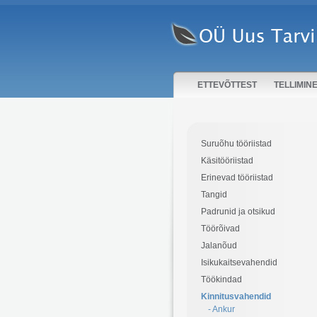
ETTEVÕTTEST
TELLIMIN
Suruõhu tööriistad
Käsitööriistad
Erinevad tööriistad
Tangid
Padrunid ja otsikud
Töörõivad
Jalanõud
Isikukaitsevahendid
Töökindad
Kinnitusvahendid
- Ankur