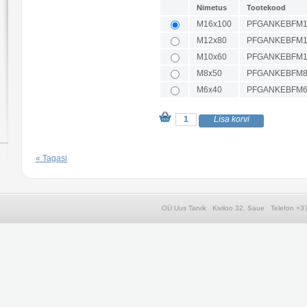
Nimetus
Tootekood
M16x100
PFGANKEBFM1
M12x80
PFGANKEBFM1
M10x60
PFGANKEBFM1
M8x50
PFGANKEBFM8
M6x40
PFGANKEBFM6
« Tagasi
OÜ Uus Tarvik Kiviloo 32, Saue Telefon 