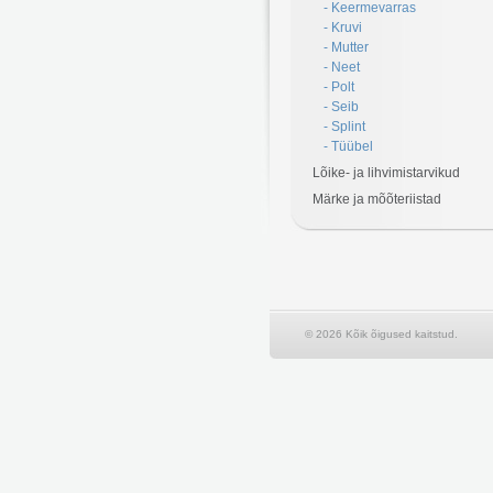
- Keermevarras
- Kruvi
- Mutter
- Neet
- Polt
- Seib
- Splint
- Tüübel
Lõike- ja lihvimistarvikud
Märke ja mõõteriistad
© 2026 Kõik õigused kaitstud.