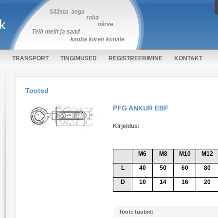
E
TRANSPORT
TINGIMUSED
REGISTREERIMINE
KONTAKT
Tooted
PFG ANKUR EBF
Kirjeldus:
M6
M8
M10
M12
L
40
50
60
80
D
10
14
16
20
Toote tüübid: