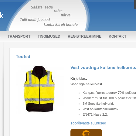
E
TRANSPORT
TINGIMUSED
REGISTREERIMINE
KONTAKT
Tooted
Vest voodriga kollane helkurri
Kirjeldus:
Voodriga helkurvest.
Kangas: fluorestseeruv 70% polüest
Vooder: must fliis 100% polüester 2
3M Scothlite helkurid;
Vest on kahtepidi kantav!
EN471 klass 2.2.
Töörõivaste suurused