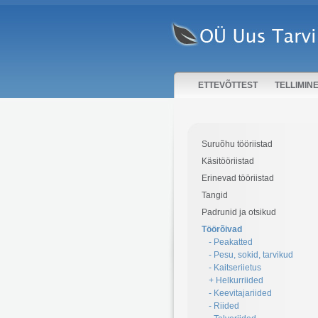
ETTEVÕTTEST
TELLIMIN
Suruõhu tööriistad
Käsitööriistad
Erinevad tööriistad
Tangid
Padrunid ja otsikud
Töörõivad
- Peakatted
- Pesu, sokid, tarvikud
- Kaitseriietus
+ Helkurriided
- Keevitajariided
- Riided