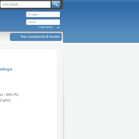
Teie ostukorvis
0
toodet
badega
er / 30% PU;
80 g/m2;