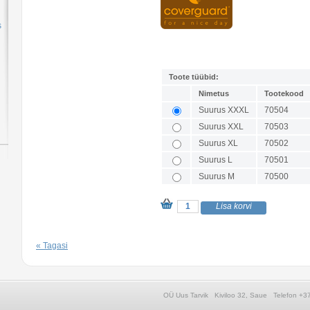
s
Toote tüübid:
Nimetus
Tootekood
Suurus XXXL
70504
Suurus XXL
70503
Suurus XL
70502
Suurus L
70501
Suurus M
70500
« Tagasi
OÜ Uus Tarvik Kiviloo 32, Saue Telefon 