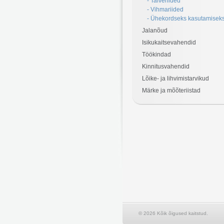
- Talveriided
- Vihmariided
- Ühekordseks kasutamisek
Jalanõud
Isikukaitsevahendid
Töökindad
Kinnitusvahendid
Lõike- ja lihvimistarvikud
Märke ja mõõteriistad
© 2026 Kõik õigused kaitstud.