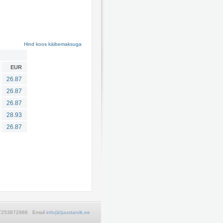
Hind koos käibemaksuga
EUR
26.87
26.87
26.87
28.93
26.87
+37253872986 Email
info(ät)uustarvik.ee