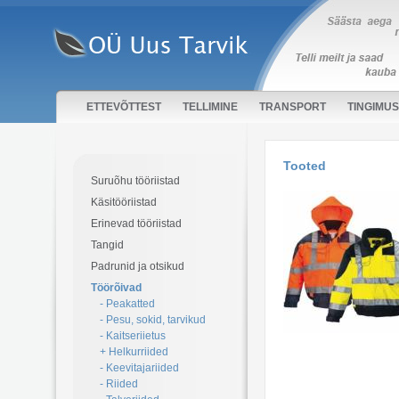
ETTEVÕTTEST
TELLIMINE
TRANSPORT
TINGIMU
Tooted
Suruõhu tööriistad
Käsitööriistad
Erinevad tööriistad
Tangid
Padrunid ja otsikud
Töörõivad
- Peakatted
- Pesu, sokid, tarvikud
- Kaitseriietus
+ Helkurriided
- Keevitajariided
- Riided