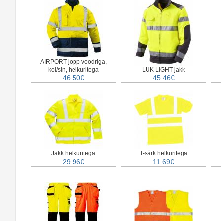
AIRPORT jopp voodriga,
kol/sin, helkuritega
LUK LIGHT jakk
46.50€
45.46€
Jakk helkuritega
T-särk helkuritega
29.96€
11.69€