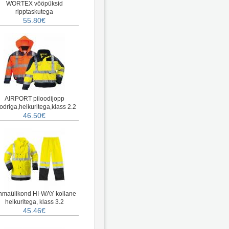
WORTEX vööpüksid
ripptaskutega
55.80€
AIRPORT piloodijopp
odriga,helkuritega,klass 2.2
46.50€
hmaülikond HI-WAY kollane
helkuritega, klass 3.2
45.46€