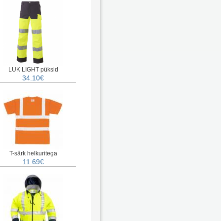
LUK LIGHT püksid
34.10€
T-särk helkuritega
11.69€