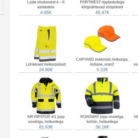
Laste ohutusvest 4 – 6
PORTWEST ripptaskutega
aastastele
kõrgnähtavad vööpüksid
4.65€
45.47€
CAPYARD nokkmüts helkuriga,
Lühikesed helkurpüksid
kollane, oranž
vo
24.80€
5.22€
AIR RIPSTOP 4/1 jopp
ROADWAY jopp voodriga,
Vi
voodriga, helkuritega
kol/sin, helkuritega
81.63€
36.16€