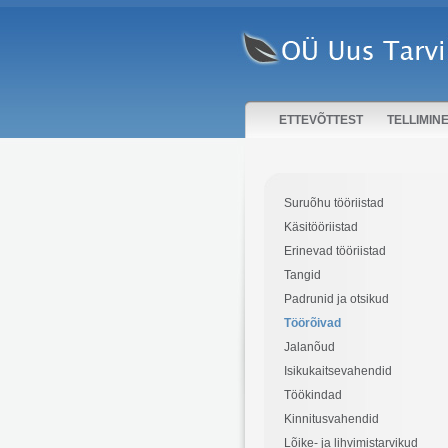
ETTEVÕTTEST
TELLIMIN
Suruõhu tööriistad
Käsitööriistad
Erinevad tööriistad
Tangid
Padrunid ja otsikud
Töörõivad
Jalanõud
Isikukaitsevahendid
Töökindad
Kinnitusvahendid
Lõike- ja lihvimistarvikud