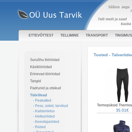
ETTEVÕTTEST
TELLIMINE
TRANSPORT
TINGIMU
Tooted - Talveriide
Suruõhu tööriistad
Käsitööriistad
Erinevad tööriistad
Tangid
Padrunid ja otsikud
Töörõivad
- Peakatted
Termopüksid Thermo
- Pesu, sokid, tarvikud
35.01€
- Kaitseriietus
- Helkurriided
- Keevitajariided
- Riided