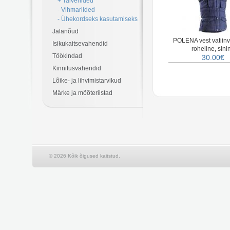
+ Talveriided
- Vihmariided
- Ühekordseks kasutamiseks
Jalanõud
POLENA vest vatiinv
Isikukaitsevahendid
roheline, sini
Töökindad
30.00€
Kinnitusvahendid
Lõike- ja lihvimistarvikud
Märke ja mõõteriistad
© 2026 Kõik õigused kaitstud.